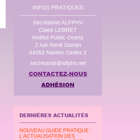
INFOS PRATIQUES
Secrétariat ALFPHV
Claire LEBRET
Institut Public Ocens
2 rue René Dunan
44262 Nantes Cedex 2
secretariat@alfphv.net
CONTACTEZ-NOUS
ADHÉSION
DERNIÈRES ACTUALITÉS
NOUVEAU GUIDE PRATIQUE :
L'ACTUALISATION DES