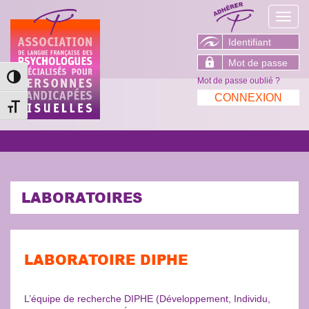
Toggl
navig
Passer en contraste élevé
Mot de passe oublié ?
Changer la taille de la police
LABORATOIRES
LABORATOIRE DIPHE
L’équipe de recherche DIPHE (Développement, Individu,