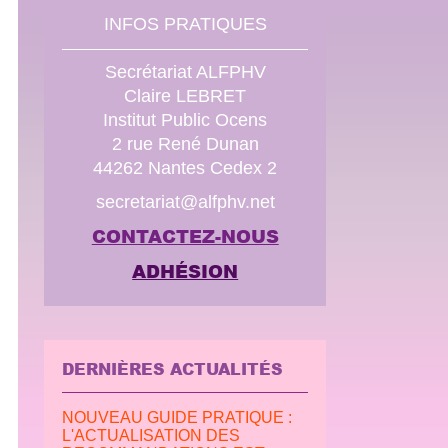
INFOS PRATIQUES
Secrétariat ALFPHV
Claire LEBRET
Institut Public Ocens
2 rue René Dunan
44262 Nantes Cedex 2
secretariat@alfphv.net
CONTACTEZ-NOUS
ADHÉSION
DERNIÈRES ACTUALITÉS
NOUVEAU GUIDE PRATIQUE :
L'ACTUALISATION DES