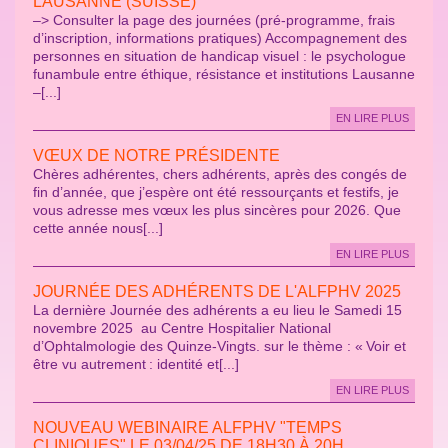
LAUSANNE (SUISSE)
–> Consulter la page des journées (pré-programme, frais
d’inscription, informations pratiques) Accompagnement des
personnes en situation de handicap visuel : le psychologue
funambule entre éthique, résistance et institutions Lausanne
–[...]
EN LIRE PLUS
VŒUX DE NOTRE PRÉSIDENTE
Chères adhérentes, chers adhérents, après des congés de
fin d’année, que j’espère ont été ressourçants et festifs, je
vous adresse mes vœux les plus sincères pour 2026. Que
cette année nous[...]
EN LIRE PLUS
JOURNÉE DES ADHÉRENTS DE L'ALFPHV 2025
La dernière Journée des adhérents a eu lieu le Samedi 15
novembre 2025 au Centre Hospitalier National
d’Ophtalmologie des Quinze-Vingts. sur le thème : « Voir et
être vu autrement : identité et[...]
EN LIRE PLUS
NOUVEAU WEBINAIRE ALFPHV "TEMPS
CLINIQUES" LE 03/04/25 DE 18H30 À 20H