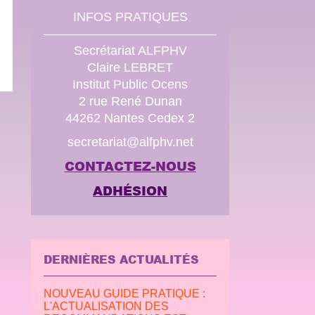
INFOS PRATIQUES
Secrétariat ALFPHV
Claire LEBRET
Institut Public Ocens
2 rue René Dunan
44262 Nantes Cedex 2
secretariat@alfphv.net
CONTACTEZ-NOUS
ADHÉSION
DERNIÈRES ACTUALITÉS
NOUVEAU GUIDE PRATIQUE :
L'ACTUALISATION DES