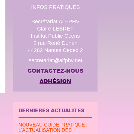
INFOS PRATIQUES
Secrétariat ALFPHV
Claire LEBRET
Institut Public Ocens
2 rue René Dunan
44262 Nantes Cedex 2
secretariat@alfphv.net
CONTACTEZ-NOUS
ADHÉSION
DERNIÈRES ACTUALITÉS
NOUVEAU GUIDE PRATIQUE :
L'ACTUALISATION DES