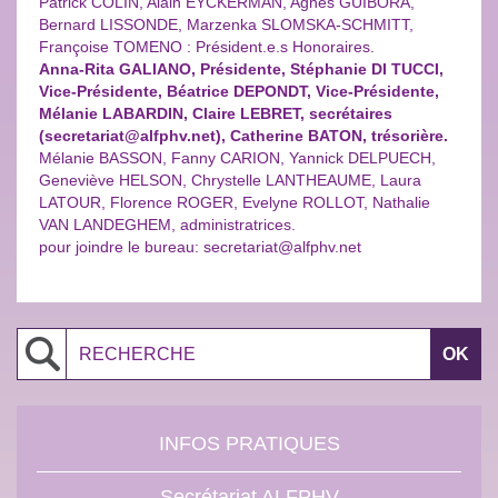
Patrick COLIN, Alain EYCKERMAN, Agnès GUIBORA,
Bernard LISSONDE, Marzenka SLOMSKA-SCHMITT,
Françoise TOMENO : Président.e.s Honoraires.
Anna-Rita GALIANO, Présidente, Stéphanie DI TUCCI,
Vice-Présidente, Béatrice DEPONDT
, Vice-Présidente,
Mélanie LABARDIN, Claire LEBRET, secrétaires
(secretariat@alfphv.net), Catherine BATON, trésorière.
Mélanie BASSON, Fanny CARION, Yannick DELPUECH,
Geneviève HELSON, Chrystelle LANTHEAUME, Laura
LATOUR, Florence ROGER, Evelyne ROLLOT, Nathalie
VAN LANDEGHEM, administratrices.
pour joindre le bureau: secretariat@alfphv.net
Search
INFOS PRATIQUES
Secrétariat ALFPHV