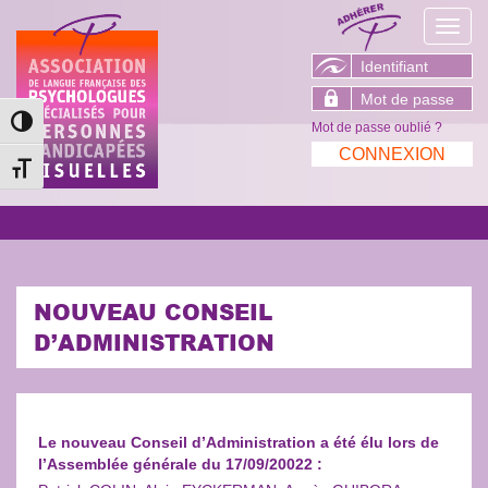
Toggl
navig
Passer en contraste élevé
Mot de passe oublié ?
Changer la taille de la police
NOUVEAU CONSEIL
D’ADMINISTRATION
Le nouveau Conseil d’Administration a été élu lors de
l’Assemblée générale du 17/09/20022 :